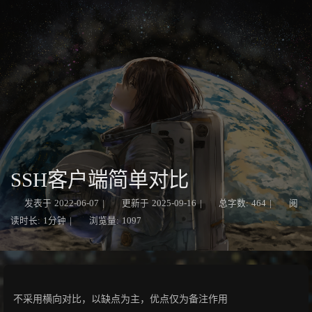
SSH客户端简单对比
发表于
2022-06-07
|
更新于
2025-09-16
|
总字数:
464
|
阅
读时长:
1分钟
|
浏览量:
1097
不采用横向对比，以缺点为主，优点仅为备注作用