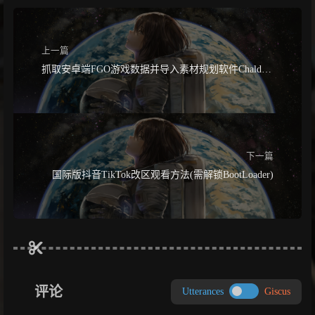
上一篇
抓取安卓端FGO游戏数据并导入素材规划软件Chaldea
教程(需解锁BootLoader)
下一篇
国际版抖音TikTok改区观看方法(需解锁BootLoader)
评论
Utterances
Giscus